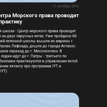
17 октября 2016
нтра Морского права проводит
практику
я школа - Центр морского права проводит
 на двух парусных яхтах. Уже пройдено 66
шей яхтенной школы вышли из марины г.
трове Лефкада, дошли до города Астакос.
ли переход до г. Месолонгион. В
одки идут до г. Патры - третьего по
 Экипажи практикуются в управлении яхтой
ение яхтингу про программе IYT и
YT).