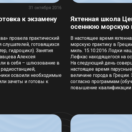
31 октября 2016
отовка к экзамену
Яхтенная школа Це
осеннюю морскую 
ва» провела практический
В настоящее время яхтенна
я слушателей, готовящихся
морскую практику в Греции
ер, гидроцикл). Занятия
миль. 15.10.2016 Лодки на
тавцева Алексея
Лефкас находящегося на ос
ли в себя – шлюзование в
На следующий день соверши
 радиостанцией,
настоящее время парусные л
ченики освоили необходимые
величине города в Греции.
ли зачеты и готовы к
согласно программам (обуч
повышение квалификации I