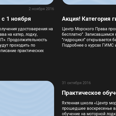
2 ноября 2016
 с 1 ноября
Акция! Категория 
олучения удостоверения на
Центр Морского Права про
а на катер, лодку,
бесплатно". Записавшимся 
МП». Продолжительность
"гидроцикл" открывается б
удут проходить по
Подробнее о курсах ГИМС и
асписание практических
31 октября 2016
Практическое обуч
Яхтенная школа «Центр морс
прошедшее воскресенье ве
обучение на моторной лод