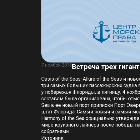
7 ноября 2016
Встреча трех гиган
Oasis of the Seas, Allure of the Seas и нов
три самых больших пассажирских судна 
у побережья Флориды, в пятницу, 4 ноябр
составом была организована, чтобы отмет
Sea в ее новый порт приписки Порт Эвер
штат Флорида. Самый новый и самый мол
Harmony of the Sea официально утвержде
мире круизного лайнера после победы н
собратьями.
Источник