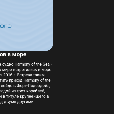
тов в море
ое судно Harmony of the Sea -
в мире встретились в море
я 2016 г. Встреча таким
ить приход Harmony of the
глейдс в Форт-Лодердейл,
одой из трех кораблей,
н в титуле крупнейшего в
ад двумя другими