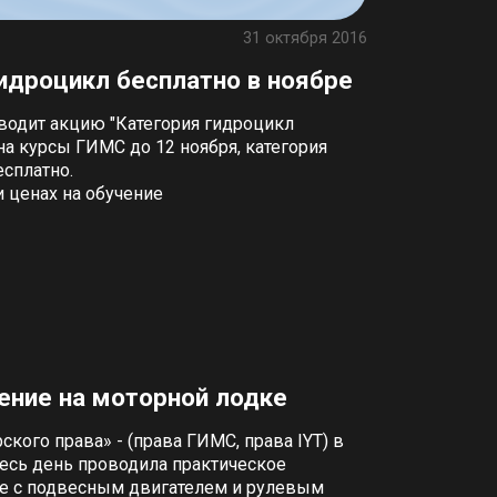
31 октября 2016
гидроцикл бесплатно в ноябре
водит акцию "Категория гидроцикл
на курсы ГИМС до 12 ноября, категория
есплатно.
 ценах на обучение
ение на моторной лодке
кого права» - (права ГИМС, права IYT) в
сь день проводила практическое
ке с подвесным двигателем и рулевым