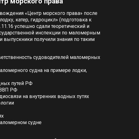
тр морского права
вождения «Центр морского права» после
лодку, катер, гидроцикл» (подготовка к
.11.16 успешно сдали теоретический и
осударственной инспекции по маломерным
и выпускники получили знания по таким
ветственность судоводителей маломерных
маломерного судна на примере лодки,
дных путей РФ
 ВВП РФ
диосвязи на внутренних водных путях
ологии
ях
маломерном судне