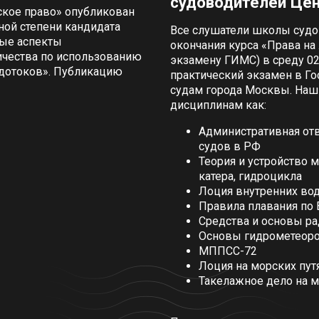
судоводителей Цен
ское право» опубликован
ной степени кандидата
Все слушатели школы судо
вые аспекты
окончания курса «Права на 
ичества по использованию
экзамену ГИМС) в среду 02
одотоков». Публикацию
практический экзамен в Г
судам города Москвы. Наш
дисциплинам как:
Административная от
судов в РФ
Теория и устройство 
катера, гидроцикла
Лоция внутренних во
Правила плавания по
Средства и основы ра
Основы гидрометеор
МППСС-72
Лоция на морских пут
Такелажное дело на 