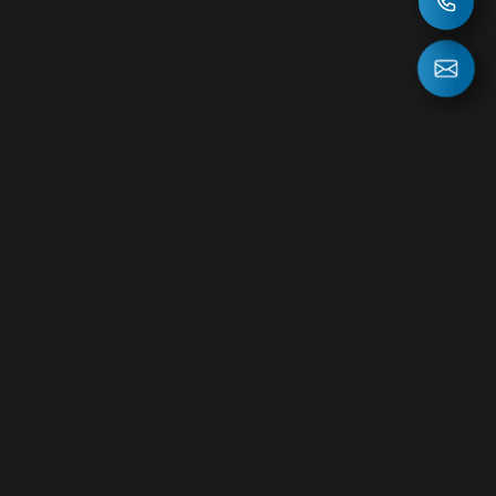
НОВОСТИ
ВОПРОС ОТВЕТ
127083, г.Москва, Петровско-Разумовский проезд, д.15
Телефон в Москве: +7 (495) 613-55-55 ; +7 (915) 300-68-88
г.Санкт-Петербург, БЦ «‎Якорь», 8-я линия Васильевского
острова, 29 , 2 этаж офис 73 Телефон в Санкт-Петербурге:
+7 (910) 452-30-06