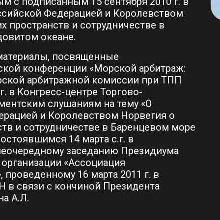
 с подписанным 15 сентября 2010 г. в
сийской Федерацией и Королевством
х пространств и сотрудничестве в
овитом океане.
материалы, посвященные
ской конференции «Морской арбитраж:
орской арбитражной комиссии при ТПП
г. в Конгресс-центре Торгово-
ментским слушаниям на тему «О
ерацией и Королевством Норвегия о
ств и сотрудничестве в Баренцевом море
остоявшимся 14 марта с.г. в
внеочередному заседанию Президиума
организации «Ассоциация
 проведенному 16 марта 2011 г. в
АН в связи с кончиной Президента
а А.Л.